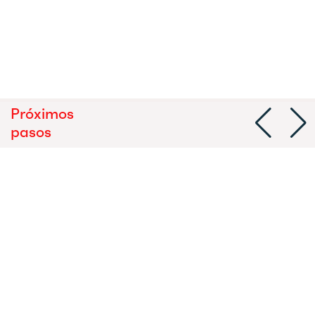
Próximos
pasos
Obras de infraestructuras
singulares
Inicio de las obras de las infraestructuras
singulares que están a cargo de las
Administraciones Públicas.