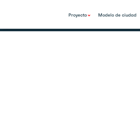
Contacto
FAQs
Proveedores
Suelo
Políticas y 
Proyecto
Modelo de ciudad
Política de privacidad
Aviso legal
Política de cookies
Canal d