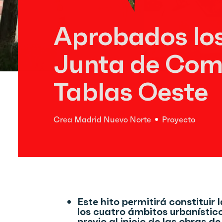
Aprobados los
Junta de Com
Tablas Oeste
Crea Madrid Nuevo Norte
Proyecto
Este hito permitirá constitui
los cuatro ámbitos urbanísti
previo al inicio de las obras d