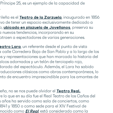
l Príncipe 25, es un ejemplo de la capacidad de
.
ileña es el
Teatro de la Zarzuela
, inaugurado en 1856
tivo de tener un espacio exclusivamente dedicado a
a,
ubicado en plazuela de Jovellanos
, preserva su
a nuevas tendencias, incorporando en su
traen a espectadores de varias generaciones.
eatro Lara
, un referente desde el punto de vista
 calle Corredera Baja de San Pablo y a lo largo de los
os y representaciones que han marcado la historia del
alcos adornados y un telón de terciopelo rojo,
dorada del espectáculo. Además, el Lara ha sabido
producciones clásicas como obras contemporáneas, lo
nto de encuentro imprescindible para los amantes de
eña, no se nos puede olvidar el
Teatro Real.
e lo que en su día fue el Real Teatro de los Caños del
 los años ha servido como sala de conciertos, como
1841 y 1850 o como sede para el XIV Festival de
 conocido como
El Real
,
está considerado como la