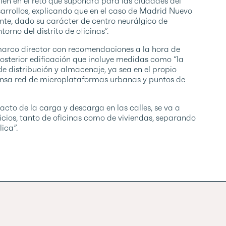
én en el reto que supondrá para las ciudades del
esarrollos, explicando que en el caso de Madrid Nuevo
nte, dado su carácter de centro neurálgico de
rno del distrito de oficinas”.
marco director con recomendaciones a la hora de
osterior edificación que incluye medidas como “la
de distribución y almacenaje, ya sea en el propio
ensa red de microplataformas urbanas y puntos de
cto de la carga y descarga en las calles, se va a
ficios, tanto de oficinas como de viviendas, separando
ica”.