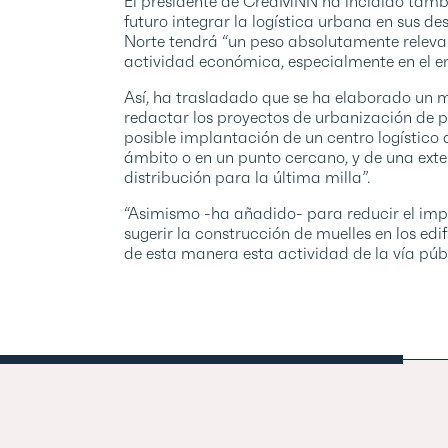
El presidente de CreaMNN ha incidido tambi
futuro integrar la logística urbana en sus d
Norte tendrá “un peso absolutamente releva
actividad económica, especialmente en el ento
Así, ha trasladado que se ha elaborado un 
redactar los proyectos de urbanización de p
posible implantación de un centro logístico 
ámbito o en un punto cercano, y de una ext
distribución para la última milla”.
“Asimismo -ha añadido- para reducir el impa
sugerir la construcción de muelles en los edi
de esta manera esta actividad de la vía públ