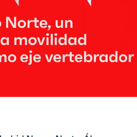
 Norte, un
la movilidad
mo eje vertebrador