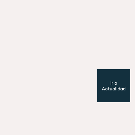
29 julio 2026
Es un perro, un pato… no, ¡es un edifi
Cultura y Ocio
Modelo de ciudad
Ir a
Actualidad