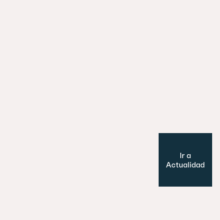
29 julio 2026
Es un perro, un pato… no, ¡es un edifi
Cultura y Ocio
Modelo de ciudad
Ir a
Actualidad