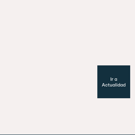
29 julio 2026
Es un perro, un pato… no, ¡es un edifi
Cultura y Ocio
Modelo de ciudad
Ir a
Actualidad