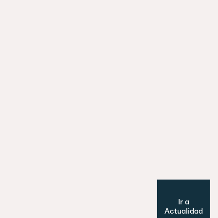
La ciudad y el tren: cómo las estaci
están redefiniendo el urbanismo eu
29 julio 2026
Es un perro, un pato… no, ¡es un edifi
Cultura y Ocio
Modelo de ciudad
Ir a
Actualidad