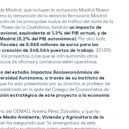
 de Madrid, que incluyen la actuación Madrid Nuevo
mo la renovación de la estación ferroviaria Madrid
 de los principales nudos de tráfico del norte de la
l Paseo de la Castellana, tendrán
un impacto de
cional, equivalente al 1,3% del PIB actual, y de
 Madrid (5,2% del PIB autonómico)
. Por otro lado,
fiscales de 5.868 millones de euros para las
a creación de 348.064 puestos de trabajo
, 201.576
 los proyectos, a los que se irán sumando otros
cios de oficinas y comercios estén operativos.
n del estudio
Impactos Socioeconómicos de
versidad Autónoma, a través de su Instituto de
 que ha sido presentado por su director, el profesor de
 celebrado en la sede del Colegio de Economistas de
ción estratégica de este proyecto a la economía
na del CEMAD, Amelia Pérez Zabaleta, y que ha
e Medio Ambiente, Vivienda y Agricultura de la
uien ha asegurado que “la envergadura de este
a ciudad y su atractivo como centro económico y