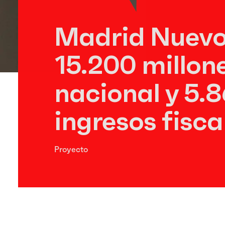
Madrid Nuevo
15.200 millone
nacional y 5.8
ingresos fisca
Proyecto