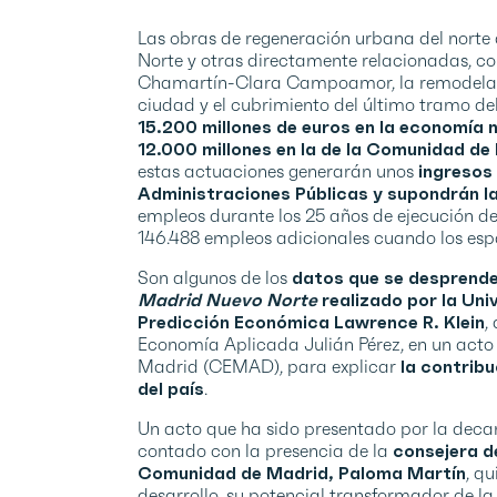
Las obras de regeneración urbana del norte
Norte y otras directamente relacionadas, co
Chamartín-Clara Campoamor, la remodelación
ciudad y el cubrimiento del último tramo de
15.200 millones de euros en la economía na
12.000 millones en la de la Comunidad de
estas actuaciones generarán unos
ingresos 
Administraciones Públicas y supondrán l
empleos durante los 25 años de ejecución de
146.488 empleos adicionales cuando los espa
Son algunos de los
datos que se desprende
Madrid Nuevo Norte
realizado por la Uni
Predicción Económica Lawrence R. Klein
,
Economía Aplicada Julián Pérez, en un acto
Madrid (CEMAD), para explicar
la contribu
del país
.
Un acto que ha sido presentado por la deca
contado con la presencia de la
consejera d
Comunidad de Madrid, Paloma Martín
, q
desarrollo, su potencial transformador de l