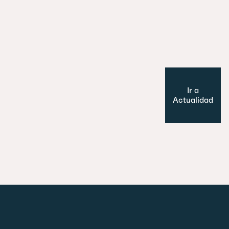
Es un perro, un pato… no, ¡es un edifi
Cultura y Ocio
Modelo de ciudad
Ir a
Actualidad