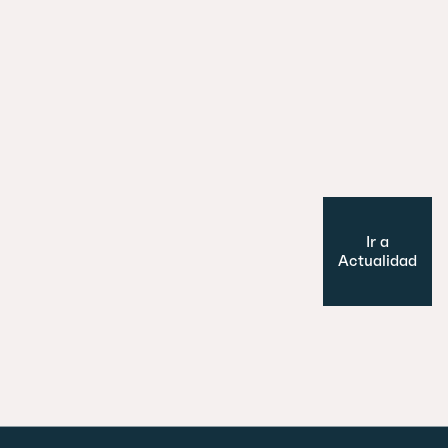
29 julio 2026
Es un perro, un pato… no, ¡es un edifi
Cultura y Ocio
Modelo de ciudad
Ir a
Actualidad