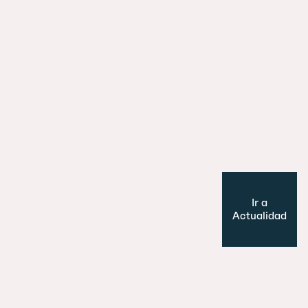
29 julio 2026
Es un perro, un pato… no, ¡es un edifi
Cultura y Ocio
Modelo de ciudad
Ir a
Actualidad