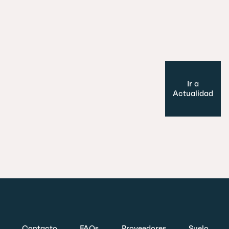
Cultura y Ocio
Modelo de ciudad
Ir a
Actualidad
Contacto
FAQs
Proveedores
Suelo