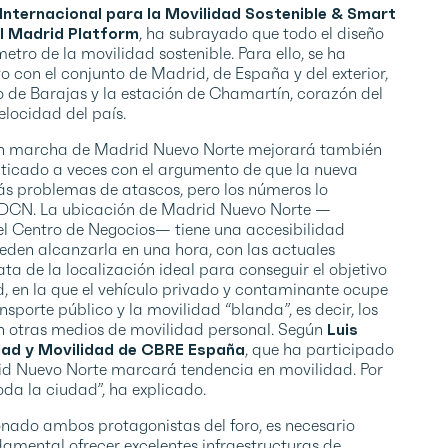
Internacional para la Movilidad Sostenible & Smart
al Madrid Platform
, ha subrayado que todo el diseño
tro de la movilidad sostenible. Para ello, se ha
o con el conjunto de Madrid, de España y del exterior,
o de Barajas y la estación de Chamartín, corazón del
elocidad del país.
en marcha de Madrid Nuevo Norte mejorará también
riticado a veces con el argumento de que la nueva
ás problemas de atascos, pero los números lo
e DCN. La ubicación de Madrid Nuevo Norte —
el Centro de Negocios— tiene una accesibilidad
ueden alcanzarla en una hora, con las actuales
ata de la localización ideal para conseguir el objetivo
 en la que el vehículo privado y contaminante ocupe
sporte público y la movilidad “blanda”, es decir, los
o en otras medios de movilidad personal. Según
Luis
idad y Movilidad de CBRE España
, que ha participado
id Nuevo Norte marcará tendencia en movilidad. Por
oda la ciudad”, ha explicado.
nado ambos protagonistas del foro, es necesario
ndamental ofrecer excelentes infraestructuras de