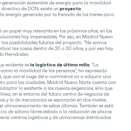
 generación sostenible de energía para la movilidad
l directivo de DCN, existe un
proyecto
a energía generada por la frenada de los trenes para
á un papel muy relevante en los próximos años, en los
 soluciones hoy impensables. Por eso, en Madrid Nuevo
r las posibilidades futuras del proyecto. “No somos
biar las cosas dentro de 20 o 30 años, y por eso hay
ado Hernández.
uy evidente es
la logística de última milla
. “La
como la movilidad de las personas”, ha expresado
a, que con el auge del e-commerce va a adquirir una
reto para las ciudades. Madrid Nuevo Norte cuenta con
 adaptar lo existente a las nuevas exigencias, sino que
ínea, en el entorno del futuro centro de negocios de
s y la de mercancías se separarán en dos niveles,
 el almacenamiento de estas últimas. También se está
pacio de sótano libres debido a la reducción de plazas
erar centros logísticos y de almacenaje distribuidos