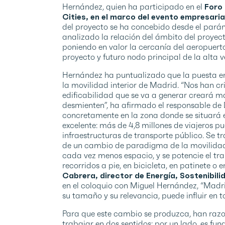
Hernández, quien ha participado en el
Foro 
Cities, en el marco del evento empresari
del proyecto se ha concebido desde el paráme
analizado la relación del ámbito del proyect
poniendo en valor la cercanía del aeropuert
proyecto y futuro nodo principal de la alta v
Hernández ha puntualizado que la puesta 
la movilidad interior de Madrid. “Nos han c
edificabilidad que se va a generar creará m
desmienten”, ha afirmado el responsable d
concretamente en la zona donde se situará 
excelente: más de 4,8 millones de viajeros p
infraestructuras de transporte público. Se tr
de un cambio de paradigma de la movilidad,
cada vez menos espacio, y se potencie el tran
recorridos a pie, en bicicleta, en patinete 
Cabrera, director de Energía, Sostenibil
en el coloquio con Miguel Hernández, “Madr
su tamaño y su relevancia, puede influir en t
Para que este cambio se produzca, han razo
trabajar en dos sentidos: por un lado, es fu