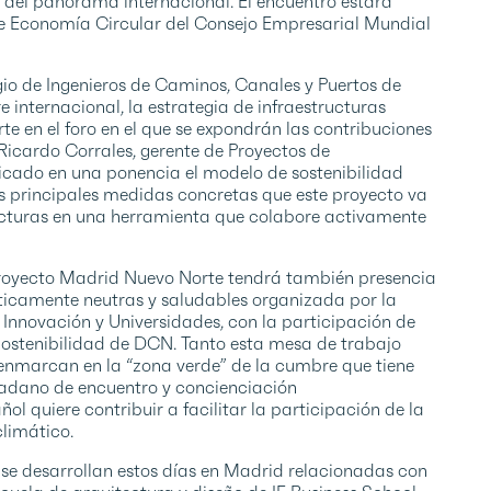
n del panorama internacional. El encuentro estará
e Economía Circular del Consejo Empresarial Mundial
io de Ingenieros de Caminos, Canales y Puertos de
 internacional, la estrategia de infraestructuras
te en el foro en el que se expondrán las contribuciones
 Ricardo Corrales, gerente de Proyectos de
icado en una ponencia el modelo de sostenibilidad
 principales medidas concretas que este proyecto va
tructuras en una herramienta que colabore activamente
 proyecto Madrid Nuevo Norte tendrá también presencia
ticamente neutras y saludables organizada por la
 Innovación y Universidades, con la participación de
Sostenibilidad de DCN. Tanto esta mesa de trabajo
 enmarcan en la “zona verde” de la cumbre que tiene
dadano de encuentro y concienciación
l quiere contribuir a facilitar la participación de la
climático.
ue se desarrollan estos días en Madrid relacionadas con