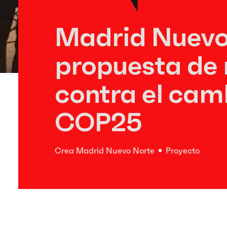
Madrid Nuevo
propuesta de
contra el camb
COP25
Crea Madrid Nuevo Norte
Proyecto