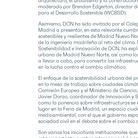
arquitectura, el urbanismo y la construcció
moderado por Brendan Edgerton, director d
para el Desarrollo Sostenible (WCBSD).
Asimismo, DCN ha sido invitado por el Coleg
Madrid a presentar, en esta relevante cumbre
sostenibles y resilientes de Madrid Nuevo Nor
de la ingeniería madrileña al reto del clima.
Sostenibilidad e Innovación de DCN, ha expl
urbana de Madrid Nuevo Norte, así como las
a llevar a cabo, para convertir las infraes
en la lucha contra el cambio climático.
El enfoque de la sostenibilidad urbana del
en la mesa de trabajo sobre ciudades climá
Comisión Europea y el Ministerio de Ciencia,
Javier Dorao, coordinador de Innovación y 
como la ponencia sobre infraestructuras se
lugar en la Feria de Madrid, un espacio ciu
medioambiental, con el que el gobierno españo
sociedad civil en el debate sobre el cambio 
Son varias las iniciativas institucionales q