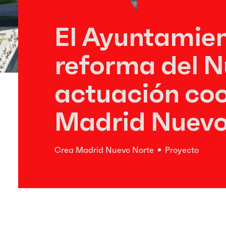
El Ayuntamient
reforma del N
actuación co
Madrid Nuevo
Crea Madrid Nuevo Norte
Proyecto