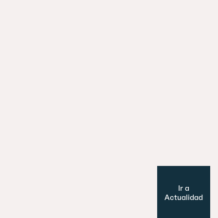
La ciudad y el tren: cómo las estaci
están redefiniendo el urbanismo eu
29 julio 2026
Es un perro, un pato… no, ¡es un edifi
Cultura y Ocio
Modelo de ciudad
Ir a
Actualidad