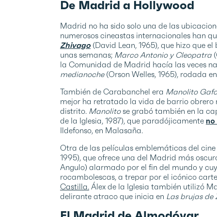
De Madrid a Hollywood
Madrid no ha sido solo una de las ubicacion
numerosos cineastas internacionales han que
Zhivago
(David Lean, 1965), que hizo que el
unas semanas;
Marco Antonio y Cleopatra
la Comunidad de Madrid hacía las veces nad
medianoche
(Orson Welles, 1965), rodada e
También de Carabanchel era
Manolito Gafo
mejor ha retratado la vida de barrio obrero
distrito.
Manolito
se grabó también en la cap
de la Iglesia, 1987), que paradójicamente
no
Ildefonso, en Malasaña.
Otra de las películas emblemáticas del cin
1995), que ofrece una del Madrid más oscuro
Angulo) alarmado por el fin del mundo y cuya
rocambolescas, a trepar por el icónico cart
Castilla.
Álex de la Iglesia también utilizó M
delirante atraco que inicia en
Las brujas de
El Madrid de Almodóvar