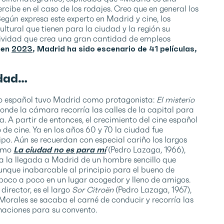
ibe en el caso de los rodajes. Creo que en general los
Según expresa este experto en Madrid y cine, los
ltural que tienen para la ciudad y la región su
ctividad que crea una gran cantidad de empleos
 en
2023
, Madrid ha sido escenario de 41 películas,
udad…
oro español tuvo Madrid como protagonista:
El misterio
 donde la cámara recorría las calles de la capital para
. A partir de entonces, el crecimiento del cine español
e cine. Ya en los años 60 y 70 la ciudad fue
ipo. Aún se recuerdan con especial cariño los largos
como
La ciudad no es para mí
(Pedro Lazaga, 1966),
ba la llegada a Madrid de un hombre sencillo que
unque inabarcable al principio para el bueno de
 poco a poco en un lugar acogedor y lleno de amigos.
irector, es el largo
Sor Citroën
(Pedro Lazaga, 1967),
orales se sacaba el carné de conducir y recorría las
onaciones para su convento.