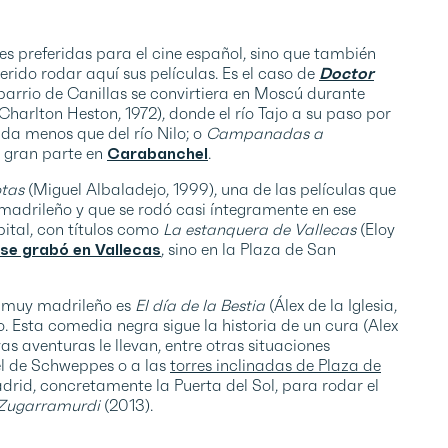
es preferidas para el cine español, sino que también
rido rodar aquí sus películas. Es el caso de
Doctor
 barrio de Canillas se convirtiera en Moscú durante
(Charlton Heston, 1972), donde el río Tajo a su paso por
a menos que del río Nilo; o
Campanadas a
n gran parte en
Carabanchel
.
tas
(Miguel Albaladejo, 1999), una de las películas que
 madrileño y que se rodó casi íntegramente en ese
ital, con títulos como
La estanquera de Vallecas
(Eloy
 se grabó en Vallecas
, sino en la Plaza de San
e muy madrileño es
El día de la Bestia
(Álex de la Iglesia,
. Esta comedia negra sigue la historia de un cura (Alex
s aventuras le llevan, entre otras situaciones
el de Schweppes o a las
torres inclinadas de Plaza de
adrid, concretamente la Puerta del Sol, para rodar el
 Zugarramurdi
(2013).