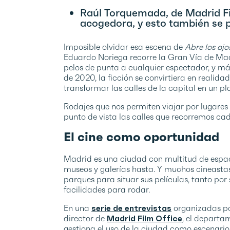
Raúl Torquemada, de Madrid Fi
acogedora, y esto también se p
Imposible olvidar esa escena de
Abre los oj
Eduardo Noriega recorre la Gran Vía de Ma
pelos de punta a cualquier espectador, y m
de 2020, la ficción se convirtiera en realida
transformar las calles de la capital en un pl
Rodajes que nos permiten viajar por lugares 
punto de vista las calles que recorremos cad
El cine como oportunidad
Madrid es una ciudad con multitud de espaci
museos y galerías hasta. Y muchos cineastas 
parques para situar sus películas, tanto po
facilidades para rodar.
En una
serie de entrevistas
organizadas po
director de
Madrid Film Office
, el depart
gestiona el uso de la ciudad como escenari