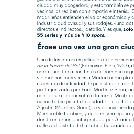
ciudad muy acogedora, y esto también se perc
vecinos los reciben con simpatía e interés». 
madrileños entienden el valor económico y cu
industria audiovisual y sus rodajes, «una a
directos e indirectos», detalla. Y es que,
so
lo
55 series y más de 410
spots
.
Érase una vez una gran ci
Una de las primeras películas del cine son
de la Puerta del Sol
(Francisco Elías, 1929),
narrar una farsa con tintes de comedia negra
vio muchas más veces a Madrid como plató d
escenario de infinidad de películas de todo t
protagonizados por Paco Martínez Soria, 
con la que el actor saltó a la fama. Mostra
nunca había pisado la ciudad. La capital, a
Agustín (Martínez Soria), se va convirtiendo
Memorable también, y de la misma época y d
donde una monja interpretada por Gracita M
calles del distrito de La Latina buscando d