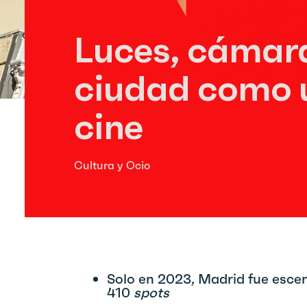
Luces, cámara
ciudad como u
cine
Cultura y Ocio
Solo en 2023, Madrid fue escena
410
spots