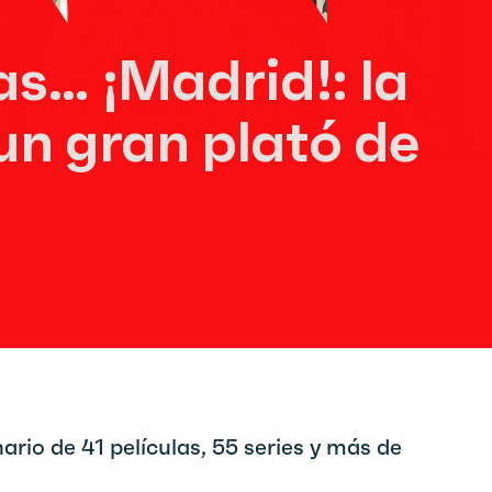
s… ¡Madrid!: la
n gran plató de
rio de 41 películas, 55 series y más de