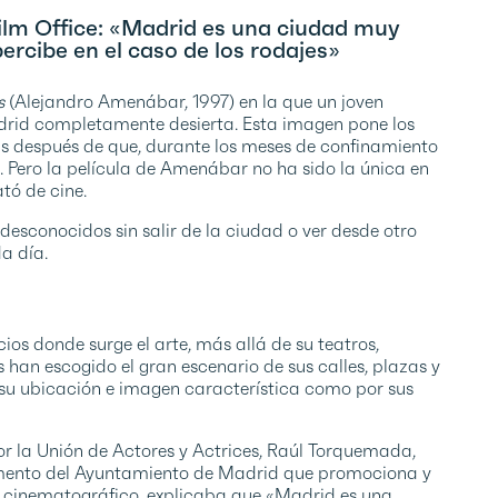
lm Office: «Madrid es una ciudad muy
ercibe en el caso de los rodajes»
os
(Alejandro Amenábar, 1997) en la que un joven
drid completamente desierta. Esta imagen pone los
ás después de que, durante los meses de confinamiento
d. Pero la película de Amenábar no ha sido la única en
ató de cine.
desconocidos sin salir de la ciudad o ver desde otro
a día.
os donde surge el arte, más allá de su teatros,
han escogido el gran escenario de sus calles, plazas y
r su ubicación e imagen característica como por sus
r la Unión de Actores y Actrices, Raúl Torquemada,
amento del Ayuntamiento de Madrid que promociona y
o cinematográfico, explicaba que «Madrid es una