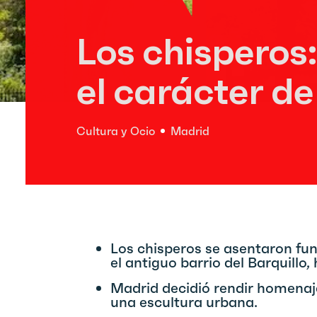
Los chisperos:
el carácter d
Cultura y Ocio
Madrid
Los chisperos se asentaron f
el antiguo barrio del Barquillo
Madrid decidió rendir homenaje
una escultura urbana.