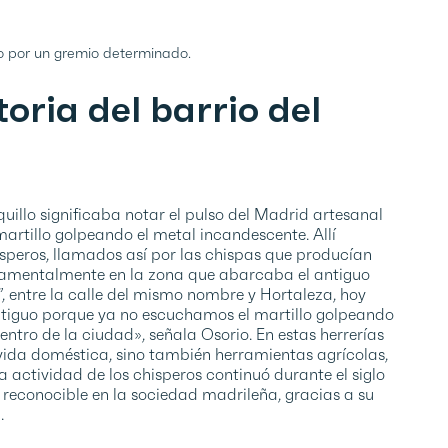
o por un gremio determinado.
oria del barrio del
quillo significaba notar el pulso del Madrid artesanal
artillo golpeando el metal incandescente. Allí
speros, llamados así por las chispas que producían
ndamentalmente en la zona que abarcaba el antiguo
”, entre la calle del mismo nombre y Hortaleza, hoy
ntiguo porque ya no escuchamos el martillo golpeando
entro de la ciudad», señala Osorio. En estas herrerías
 vida doméstica, sino también herramientas agrícolas,
 actividad de los chisperos continuó durante el siglo
e reconocible en la sociedad madrileña, gracias a su
.