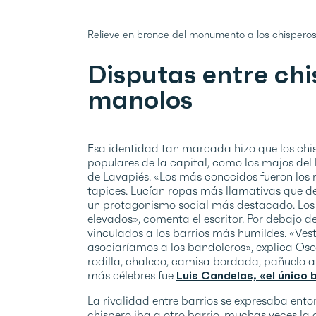
Relieve en bronce del monumento a los chisperos
Disputas entre chi
manolos
Esa identidad tan marcada hizo que los ch
populares de la capital, como los majos del
de Lavapiés. «Los más conocidos fueron los
tapices. Lucían ropas más llamativas que der
un protagonismo social más destacado. Los 
elevados», comenta el escritor. Por debajo de 
vinculados a los barrios más humildes. «Ves
asociaríamos a los bandoleros», explica Osor
rodilla, chaleco, camisa bordada, pañuelo 
más célebres fue
Luis Candelas, «el único
La rivalidad entre barrios se expresaba ento
chispero iba a otro barrio, muchas veces la