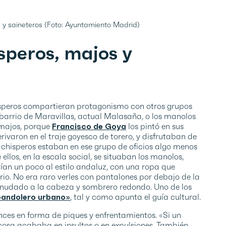
 y saineteros (Foto: Ayuntamiento Madrid)
speros, majos y
isperos compartieran protagonismo con otros grupos
 barrio de Maravillas, actual Malasaña, o los manolos
 majos, porque
Francisco de Goya
los pintó en sus
ivaron en el traje goyesco de torero, y disfrutaban de
chisperos estaban en ese grupo de oficios algo menos
ellos, en la escala social, se situaban los manolos,
tían un poco al estilo andaluz, con una ropa que
io. No era raro verles con pantalones por debajo de la
anudado a la cabeza y sombrero redondo. Uno de los
 bandolero urbano»
, tal y como apunta el guía cultural.
nces en forma de piques y enfrentamientos. «Si un
 cosa acababa en insultos o en expulsiones. También