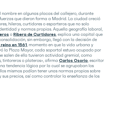
 nombre en algunas placas del callejero, durante
s fuerzas que dieron forma a Madrid. La ciudad creció
s, hileras, curtidores o esparteros que no solo
dentidad y normas propias. Aquella geografía laboral,
leros
o
Ribera de Curtidores
, explica una capital que
u consolidación, sin embargo, llegó con la decisión de
 reino en 1561
, momento en que la vida urbana y
uyó la Plaza Mayor, cada soportal estuvo ocupado por
e salen de ella tuvieron actividad gremial, como
, tintoreros o plateros», afirma
Carlos Osorio
, escritor
una tendencia lógica por la cual se agrupaban los
llos mismos podían tener unas normas propias sobre
 sus precios, así como controlar la enseñanza de los