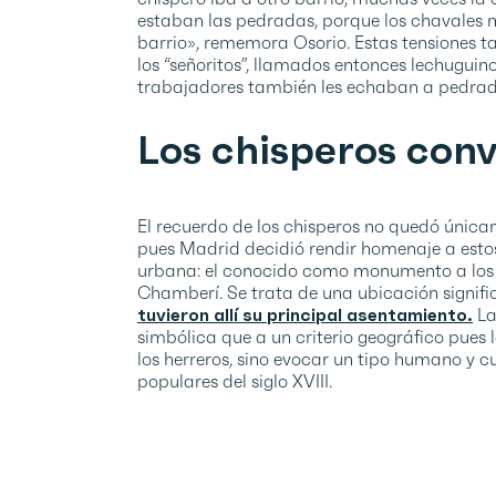
estaban las pedradas, porque los chavales má
barrio», rememora Osorio. Estas tensiones ta
los “señoritos”, llamados entonces lechugui
trabajadores también les echaban a pedrad
Los chisperos conv
El recuerdo de los chisperos no quedó únicam
pues Madrid decidió rendir homenaje a estos
urbana: el conocido como monumento a los ch
Chamberí. Se trata de una ubicación significa
tuvieron allí su principal asentamiento.
La
simbólica que a un criterio geográfico pues 
los herreros, sino evocar un tipo humano y c
populares del siglo XVIII.