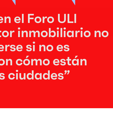
en el Foro ULI
tor inmobiliario no
rse si no es
con cómo están
s ciudades”