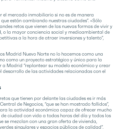
er el mercado inmobiliario si no es de manera
 que están cambiando nuestras ciudades”. «Sólo
ndes retos que vienen de las nuevas formas de vivir y
d, o la mayor conciencia social y medioambiental de
tivas a la hora de atraer inversiones y talento”,
amos Madrid Nuevo Norte no lo hacemos como una
ino como un proyecto estratégico y único para la
itir a Madrid “replantear su modelo económico y crear
 desarrollo de las actividades relacionadas con el
s
etos que tienen por delante las ciudades es ir más
 Central de Negocios, “que se han mostrado fallidos”,
o para la actividad económica capaz de ofrecer mucho
 de ciudad con vida a todas horas del día y todos los
que se mezclan con una gran oferta de vivienda,
verdes singulares y espacios públicos de calidad”.