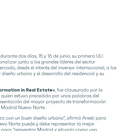
urante dos días, 15 y 16 de junio, su primera ULI
nalizar junto a los grandes líderes del sector
rcado, desde el interés del inversor internacional, a los
 diseño urbano y el desarrollo del residencial y su
ormation in Real Estate»
, fue clausurado por la
quien estuvo precedida por unas palabras del
resentación del mayor proyecto de transformación
 Madrid Nuevo Norte.
za con un buen diseño urbano”, afirmó Aresti para
o Norte puede y debe representar la mejor
o para “reinventar Madrid y situarla como una