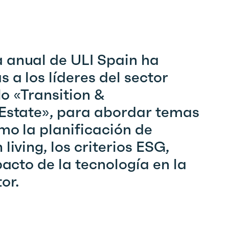
 anual de ULI
Spain
ha
 a los líderes del sector
lo «
Transition
&
 Estate»,
para a
bordar temas
mo la planificación de
n
living
, los criterios ESG,
pacto de la tecnología en la
or.