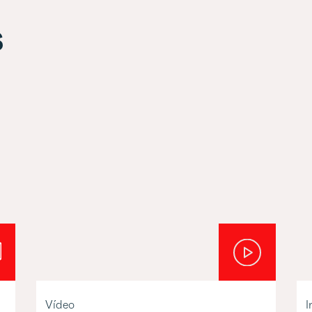
s
Vídeo
I