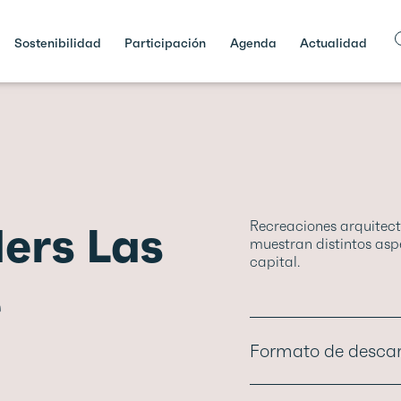
Sostenibilidad
Participación
Agenda
Actualidad
ers Las
Recreaciones arquitec
muestran distintos asp
capital.
e
Formato de desca