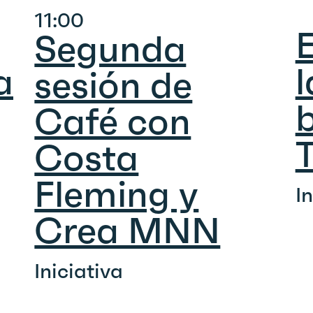
11:00
Segunda
a
l
sesión de
b
Café con
Costa
Fleming y
I
Crea MNN
Iniciativa