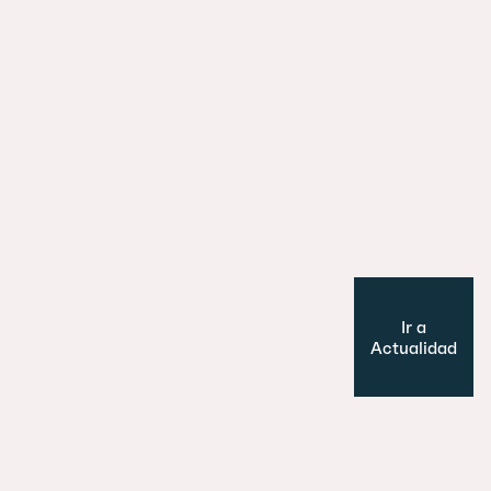
29 julio 2026
Es un perro, un pato… no, ¡es un edifi
Cultura y Ocio
Modelo de ciudad
Ir a
Actualidad