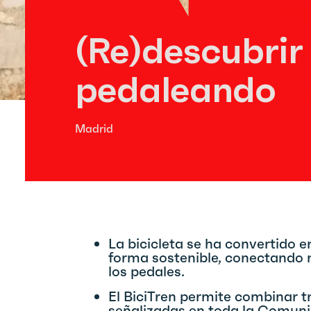
(Re)descubrir
pedaleando
Madrid
La bicicleta se ha convertido 
forma sostenible, conectando n
los pedales.
El BiciTren permite combinar tr
señalizadas en toda la Comun