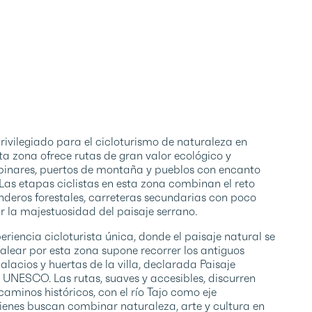
rivilegiado para el cicloturismo de naturaleza en
a zona ofrece rutas de gran valor ecológico y
 pinares, puertos de montaña y pueblos con encanto
as etapas ciclistas en esta zona combinan el reto
nderos forestales, carreteras secundarias con poco
 la majestuosidad del paisaje serrano.
riencia cicloturista única, donde el paisaje natural se
dalear por esta zona supone recorrer los antiguos
lacios y huertas de la villa, declarada Paisaje
UNESCO. Las rutas, suaves y accesibles, discurren
y caminos históricos, con el río Tajo como eje
ienes buscan combinar naturaleza, arte y cultura en