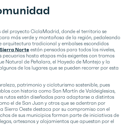
Comunidad
 del proyecto CiclaMadrid, donde el territorio se
a cara más verde y montañosa de la región, pedaleando
de arquitectura tradicional y embalses escondidos
 Sierra Norte
están pensadas para todos los niveles,
vías pecuarias hasta etapas más exigentes con tramos
ue Natural de Peñalara, el Hayedo de Montejo y la
 algunos de los lugares que se pueden recorrer por esta
leza, patrimonio y cicloturismo sostenible, pues
eblos con historia como San Martín de Valdeiglesias,
as rutas están diseñadas para adaptarse a distintos
omo el de San Juan y otros que se adentran por
la Sierra Oeste destaca por su compromiso con el
chos de sus municipios forman parte de iniciativas de
odegas, artesanos y alojamientos que apuestan por el