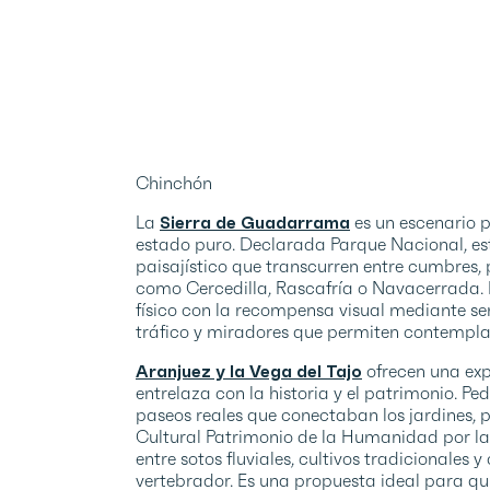
Chinchón
La
Sierra de Guadarrama
es un escenario p
estado puro. Declarada Parque Nacional, est
paisajístico que transcurren entre cumbres,
como Cercedilla, Rascafría o Navacerrada. L
físico con la recompensa visual mediante se
tráfico y miradores que permiten contemplar
Aranjuez y la Vega del Tajo
ofrecen una expe
entrelaza con la historia y el patrimonio. Pe
paseos reales que conectaban los jardines, pa
Cultural Patrimonio de la Humanidad por la 
entre sotos fluviales, cultivos tradicionales 
vertebrador. Es una propuesta ideal para qu