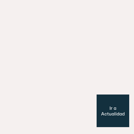
29 julio 2026
Es un perro, un pato… no, ¡es un edifi
Cultura y Ocio
Modelo de ciudad
Ir a
Actualidad