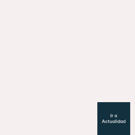
La ciudad y el tren: cómo las estaci
están redefiniendo el urbanismo eu
29 julio 2026
Es un perro, un pato… no, ¡es un edifi
Cultura y Ocio
Modelo de ciudad
Ir a
Actualidad