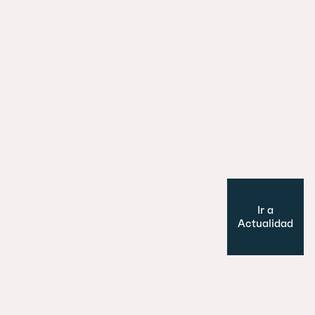
29 julio 2026
Es un perro, un pato… no, ¡es un edifi
Cultura y Ocio
Modelo de ciudad
Ir a
Actualidad