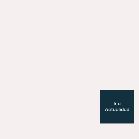
29 julio 2026
Es un perro, un pato… no, ¡es un edifi
Cultura y Ocio
Modelo de ciudad
Ir a
Actualidad