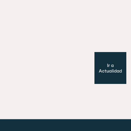
Es un perro, un pato… no, ¡es un edifi
Cultura y Ocio
Modelo de ciudad
Ir a
Actualidad