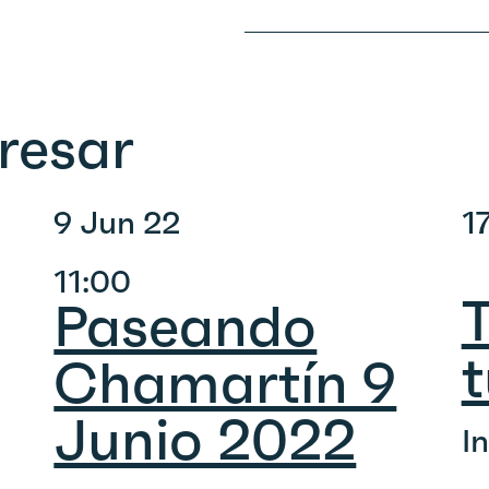
resar
9 Jun 22
1
11:00
T
Paseando
t
Chamartín 9
Junio 2022
I