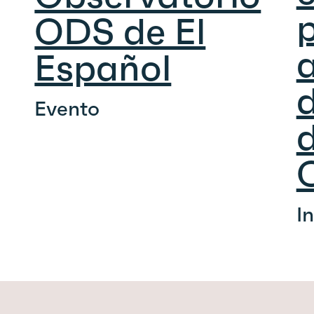
p
ODS de El
Español
d
Evento
I