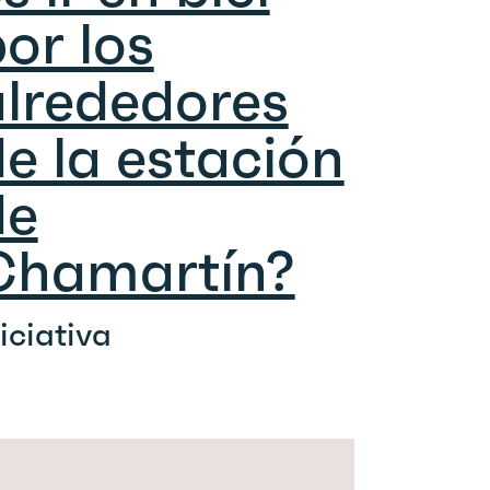
or los
alrededores
e la estación
de
Chamartín?
niciativa