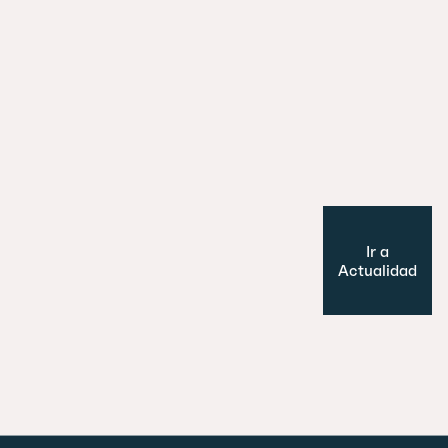
29 julio 2026
Es un perro, un pato… no, ¡es un edifi
Cultura y Ocio
Modelo de ciudad
Ir a
Actualidad