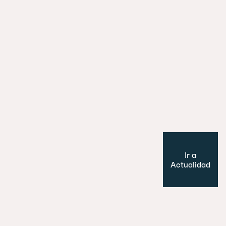
29 julio 2026
Es un perro, un pato… no, ¡es un edifi
Cultura y Ocio
Modelo de ciudad
Ir a
Actualidad