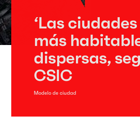
‘Las ciudade
más habitable
dispersas, seg
CSIC
Modelo de ciudad