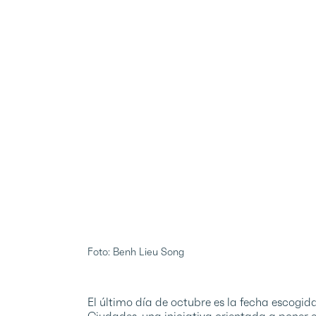
Foto: Benh Lieu Song
El último día de octubre es la fecha escogid
Ciudades, una iniciativa orientada a poner e