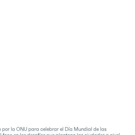
a por la ONU para celebrar el Día Mundial de las
l foco en los desafíos que plantean las ciudades a nivel