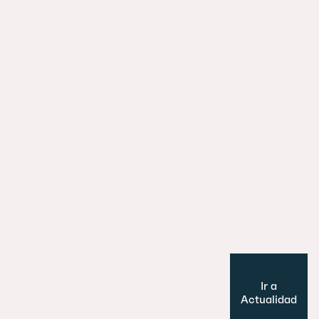
La ciudad y el tren: cómo las estaci
están redefiniendo el urbanismo eu
29 julio 2026
Es un perro, un pato… no, ¡es un edifi
Cultura y Ocio
Modelo de ciudad
Ir a
Actualidad