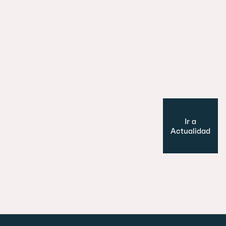
29 julio 2026
Es un perro, un pato… no, ¡es un edifi
Cultura y Ocio
Modelo de ciudad
Ir a
Actualidad