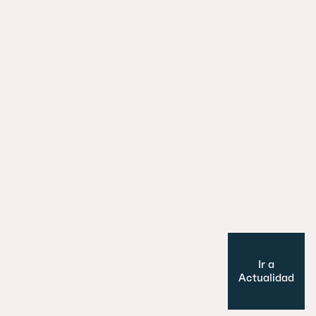
están redefiniendo el urbanismo eu
29 julio 2026
Es un perro, un pato… no, ¡es un edifi
Cultura y Ocio
Modelo de ciudad
Ir a
Actualidad