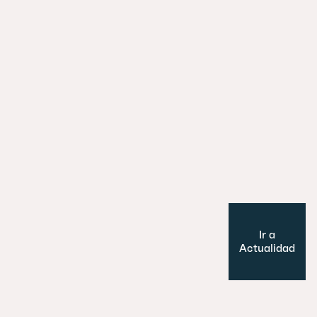
29 julio 2026
Es un perro, un pato… no, ¡es un edifi
Cultura y Ocio
Modelo de ciudad
Ir a
Actualidad