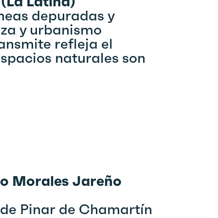
(La Latina)
líneas depuradas y
eza y urbanismo
nsmite refleja el
espacios naturales son
io Morales Jareño
s de Pinar de Chamartín