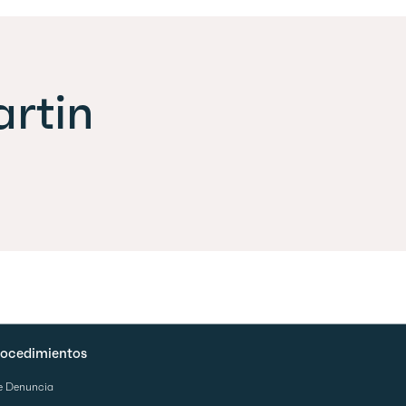
rtin
procedimientos
e Denuncia