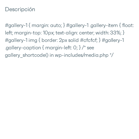
Descripción
#gallery-1 { margin: auto; } #gallery-1 .gallery-item { float:
left; margin-top: 10px; text-align: center; width: 33%; }
#gallery-1 img { border: 2px solid #cfcfcf; } #gallery-1
.gallery-caption { margin-left: 0; } /* see
gallery_shortcode() in wp-includes/media.php */