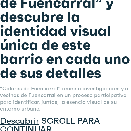
de Fuencarral” y
descubre la
identidad visual
única de este
barrio
en cada uno
de sus detalles
“Colores de Fuencarral” reúne a investigadores y a
vecinos de Fuencarral en un proceso participativo
para identificar, juntos, la esencia visual de su
entorno urbano.
Descubrir
SCROLL PARA
CONTINUAR