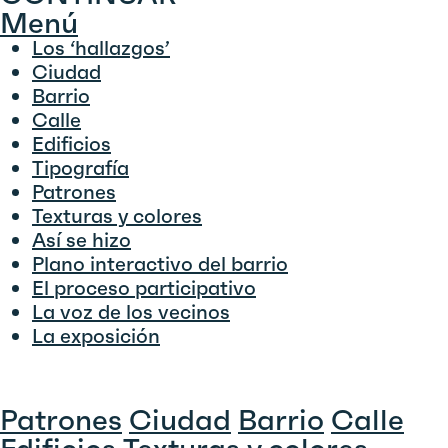
Menú
Los ‘hallazgos’
Ciudad
Barrio
Calle
Edificios
Tipografía
Patrones
Texturas y colores
Así se hizo
Plano interactivo del barrio
El proceso participativo
La voz de los vecinos
La exposición
Patrones
Ciudad
Barrio
Calle