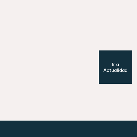
Es un perro, un pato… no, ¡es un edifi
Cultura y Ocio
Modelo de ciudad
Ir a
Actualidad